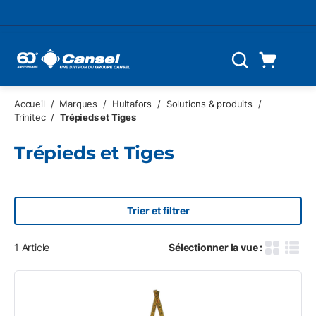
Skip to main content
Panier d'achat
Recherche
0 Articles
Accueil
/
Marques
/
Hultafors
/
Solutions & produits
/
Trinitec
/
Trépieds et Tiges
Trépieds et Tiges
Trier et filtrer
1
Article
Sélectionner la vue :
Grille des
Vue d