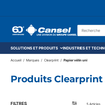
Skip to main content
Recherche sur le
SOLUTIONS ET PRODUITS
INDUSTRIES ET TECH
Accueil
/
Marques
/
Clearprint
/
Papier vélin uni
Produits Clearprint
FILTRES
5
Articles
Passer aux résultats