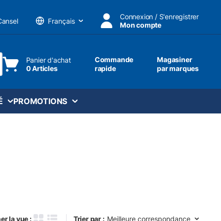
Connexion / S'enregistrer
Cansel
Mon compte
Langue
Commande
Magasiner
Panier d'achat
0 Articles
rapide
par marques
ttre une recherche
É
PROMOTIONS
Trier par :
er la vue :
Trier par :