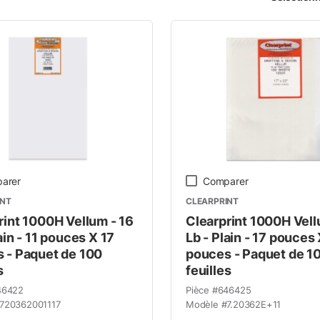
mme de produits
arer
Comparer
INT
CLEARPRINT
rint 1000H Vellum - 16
Clearprint 1000H Vell
ain - 11 pouces X 17
Lb - Plain - 17 pouces
 - Paquet de 100
pouces - Paquet de 1
s
feuilles
46422
Pièce #
646425
720362001117
Modèle #
7.20362E+11