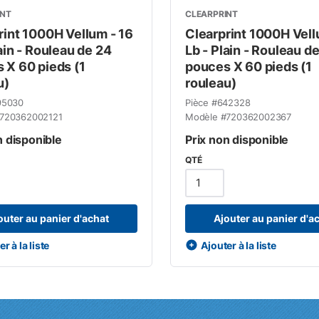
INT
CLEARPRINT
rint 1000H Vellum - 16
Clearprint 1000H Vell
ain - Rouleau de 24
Lb - Plain - Rouleau d
 X 60 pieds (1
pouces X 60 pieds (1
u)
rouleau)
95030
Pièce #
642328
720362002121
Modèle #
720362002367
n disponible
Prix non disponible
QTÉ
outer au panier d'achat
Ajouter au panier d'a
r à la liste
Ajouter à la liste