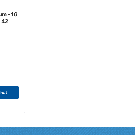
um - 16
e 42
chat