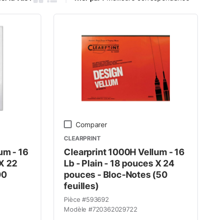
Grille des produits
Vue de la liste des produits
Comparer
CLEARPRINT
um - 16
Clearprint 1000H Vellum - 16
 X 22
Lb - Plain - 18 pouces X 24
00
pouces - Bloc-Notes (50
feuilles)
Pièce #
593692
Modèle #
720362029722