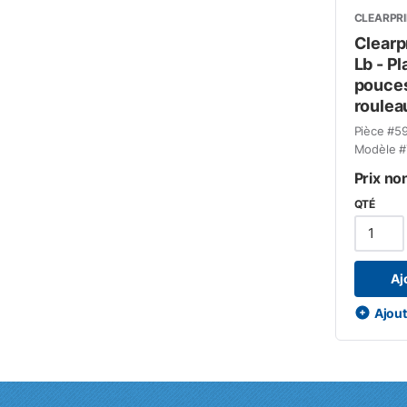
CLEARPR
Clearp
Lb - Pl
pouces
roulea
Pièce #
5
Modèle #
Prix no
QTÉ
Aj
Ajoute