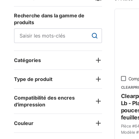
Recherche dans la gamme de
produits
Recherche dans la ga
Catégories
Type de produit
Comp
CLEARPR
Clearp
Compatibilité des encres
Lb - Pl
d'impression
pouces
feuille
Couleur
Pièce #
6
Modèle #