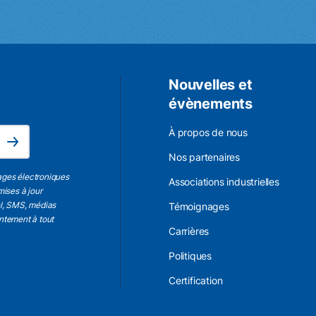
Nouvelles et
évènements
L'adresse électronique est obligatoire.
À propos de nous
Subscribe
Nos partenaires
ages électroniques
Associations industrielles
mises à jour
el, SMS, médias
Témoignages
entement à tout
Carrières
Politiques
Certification