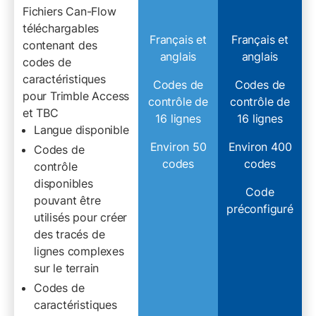
Fichiers Can-Flow
téléchargables
Français et
Français et
contenant des
anglais
anglais
codes de
caractéristiques
Codes de
Codes de
pour Trimble Access
contrôle de
contrôle de
et TBC
16 lignes
16 lignes
Langue disponible
Environ 50
Environ 400
Codes de
codes
codes
contrôle
disponibles
Code
pouvant être
préconfiguré
utilisés pour créer
des tracés de
lignes complexes
sur le terrain
Codes de
caractéristiques