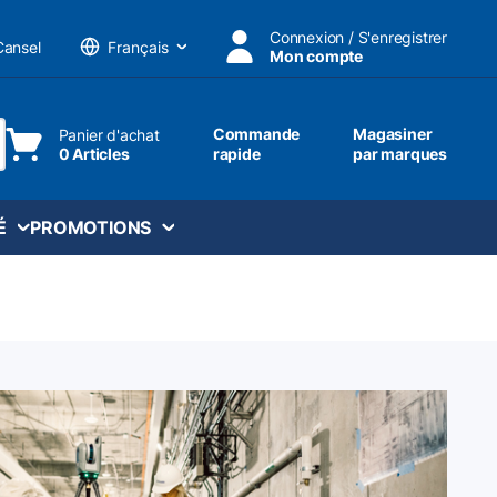
Connexion / S'enregistrer
Cansel
Mon compte
Langue
Commande
Magasiner
Panier d'achat
0 Articles
rapide
par marques
ttre une recherche
É
PROMOTIONS