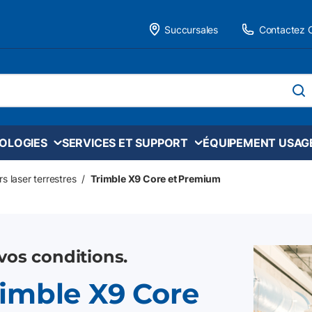
Succursales
Contactez 
 site
soume
NOLOGIES
SERVICES ET SUPPORT
ÉQUIPEMENT USAG
s laser terrestres
/
Trimble X9 Core et Premium
 vos conditions.
rimble X9 Core