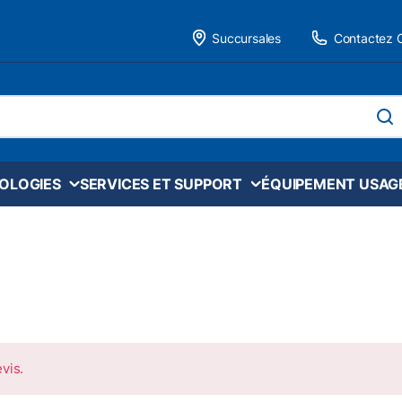
Succursales
Contactez 
 site
soume
NOLOGIES
SERVICES ET SUPPORT
ÉQUIPEMENT USAG
vis.