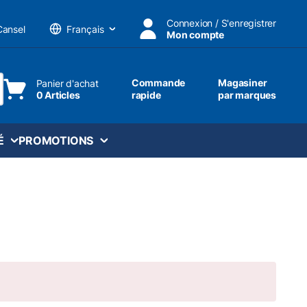
Connexion / S'enregistrer
Cansel
Mon compte
Langue
Commande
Magasiner
Panier d'achat
0 Articles
rapide
par marques
ttre une recherche
É
PROMOTIONS