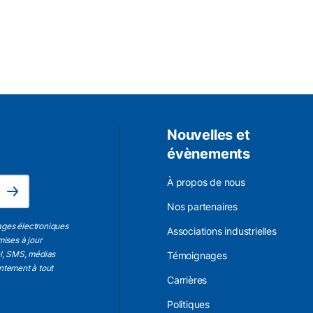
Nouvelles et
évènements
L'adresse électronique est obligatoire.
À propos de nous
Subscribe
Nos partenaires
ages électroniques
Associations industrielles
mises à jour
el, SMS, médias
Témoignages
entement à tout
Carrières
Politiques