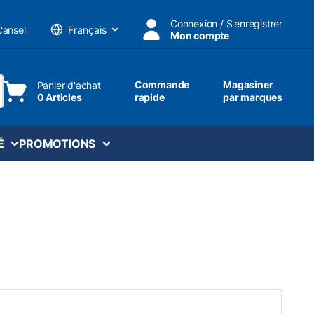
Connexion / S'enregistrer
Cansel
Mon compte
Langue
Commande
Magasiner
Panier d'achat
0 Articles
rapide
par marques
ttre une recherche
É
PROMOTIONS