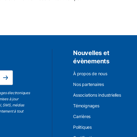
Nouvelles et
évènements
L'adresse électronique est obligatoire.
À propos de nous
Subscribe
Nos partenaires
ages électroniques
Associations industrielles
mises à jour
el, SMS, médias
Témoignages
entement à tout
Carrières
Politiques