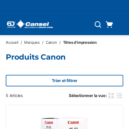
Skip to main content
Panier d'achat
Recherche
0 Articles
Accueil
/
Marques
/
Canon
/
Têtes d'impression
Produits Canon
Trier et filtrer
5
Articles
Sélectionner la vue :
Grille des
Vue d