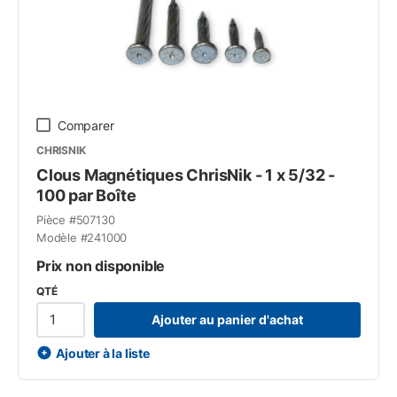
Comparer
CHRISNIK
Clous Magnétiques ChrisNik - 1 x 5/32 -
100 par Boîte
Pièce #
507130
Modèle #
241000
Prix non disponible
QTÉ
Ajouter au panier d'achat
Ajouter à la liste