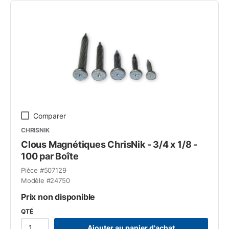
Comparer
CHRISNIK
Clous Magnétiques ChrisNik - 3/4 x 1/8 -
100 par Boîte
Pièce #
507129
Modèle #
24750
Prix non disponible
QTÉ
Ajouter au panier d'achat