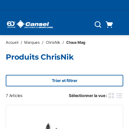
Skip to main content
Panier d'achat
Recherche
0 Articles
Accueil
/
Marques
/
ChrisNik
/
Clous Mag
Produits ChrisNik
Trier et filtrer
7
Articles
Sélectionner la vue :
Grille des
Vue d