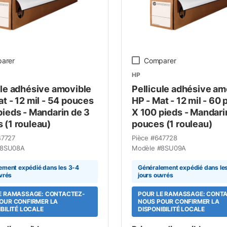
arer
Comparer
HP
ule adhésive amovible
Pellicule adhésive am
at - 12 mil - 54 pouces
HP - Mat - 12 mil - 60
pieds - Mandarin de 3
X 100 pieds - Mandari
 (1 rouleau)
pouces (1 rouleau)
47727
Pièce #
647728
8SU08A
Modèle #
8SU09A
ement expédié dans les 3-4
Généralement expédié dans le
vrés
jours ouvrés
E RAMASSAGE: CONTACTEZ-
POUR LE RAMASSAGE: CONT
OUR CONFIRMER LA
NOUS POUR CONFIRMER LA
BILITÉ LOCALE
DISPONIBILITÉ LOCALE