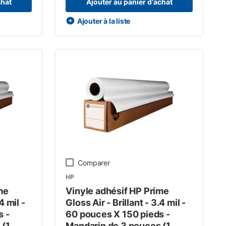
chat
Ajouter au panier d'achat
Ajouter à la liste
Comparer
HP
me
Vinyle adhésif HP Prime
4 mil -
Gloss Air - Brillant - 3.4 mil -
s -
60 pouces X 150 pieds -
 (1
Mandarin de 3 pouces (1