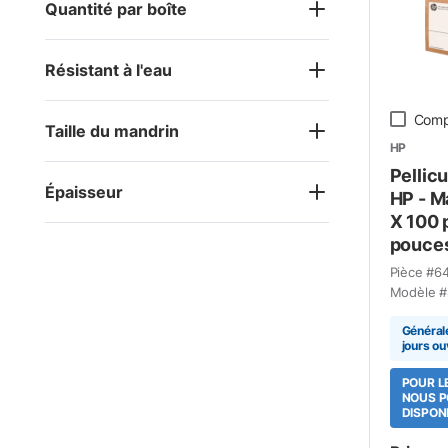
Quantité par boîte
Résistant à l'eau
Comp
Taille du mandrin
HP
Pellic
Épaisseur
HP - M
X 100 
pouces
Pièce #
6
Modèle #
Général
jours ou
POUR L
NOUS P
DISPONI