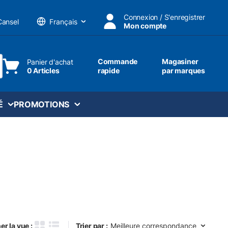
Connexion / S'enregistrer
Cansel
Mon compte
Langue
Commande
Magasiner
Panier d'achat
0 Articles
rapide
par marques
ttre une recherche
É
PROMOTIONS
Trier par :
er la vue :
Trier par :