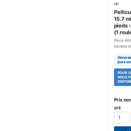
HP
Pellicu
15.7 m
pieds 
(1 roul
Pièce #
6
Modèle #
Général
jours ou
POUR L
NOUS P
DISPONI
Prix no
QTÉ