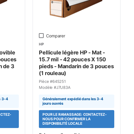
Comparer
HP
ovible
Pellicule légère HP - Mat -
 pouces
15.7 mil - 42 pouces X 150
n de 3
pieds - Mandarin de 3 pouces
(1 rouleau)
Pièce #
645251
Modèle #
J7U83A
s 3-4
Généralement expédié dans les 3-4
jours ouvrés
ACTEZ-
POUR LE RAMASSAGE: CONTACTEZ-
NOUS POUR CONFIRMER LA
DISPONIBILITÉ LOCALE