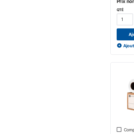
Prix no
QTÉ
Aj
Ajoute
Comp