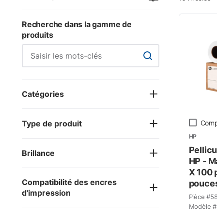
Recherche dans la gamme de
produits
Recherche dans la ga
Catégories
Type de produit
Comp
HP
Pellic
Brillance
HP - Ma
X 100 
Compatibilité des encres
pouces
d'impression
Pièce #
5
Modèle #