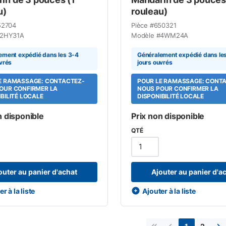
u)
rouleau)
52704
Pièce #
650321
2HY31A
Modèle #
4WM24A
ement expédié dans les 3-4
Généralement expédié dans le
vrés
jours ouvrés
E RAMASSAGE: CONTACTEZ-
POUR LE RAMASSAGE: CONT
OUR CONFIRMER LA
NOUS POUR CONFIRMER LA
BILITÉ LOCALE
DISPONIBILITÉ LOCALE
n disponible
Prix non disponible
QTÉ
outer au panier d'achat
Ajouter au panier d'a
r à la liste
Ajouter à la liste