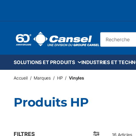
Skip to main content
Recherche sur le
SOLUTIONS ET PRODUITS
INDUSTRIES ET TECH
Accueil
/
Marques
/
HP
/
Vinyles
Produits HP
FILTRES
16
Articles
Passer aux résultats