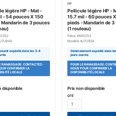
HP
le légère HP - Mat -
Pellicule légère HP - M
il - 54 pouces X 150
15.7 mil - 60 pouces 
- Mandarin de 3 pouces
pieds - Mandarin de 3
eau)
(1 rouleau)
45252
Pièce #
645253
J7U84A
Modèle #
J7U85A
ement expédié dans les 3-4
Généralement expédié dans le
vrés
jours ouvrés
E RAMASSAGE: CONTACTEZ-
POUR LE RAMASSAGE: CONT
OUR CONFIRMER LA
NOUS POUR CONFIRMER LA
BILITÉ LOCALE
DISPONIBILITÉ LOCALE
n disponible
Prix non disponible
QTÉ