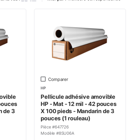
Grille des produits
Vue de la liste des produits
Comparer
HP
ovible
Pellicule adhésive amovible
 pouces
HP - Mat - 12 mil - 42 pouces
n de 3
X 100 pieds - Mandarin de 3
pouces (1 rouleau)
Pièce #
647726
Modèle #
8SU06A