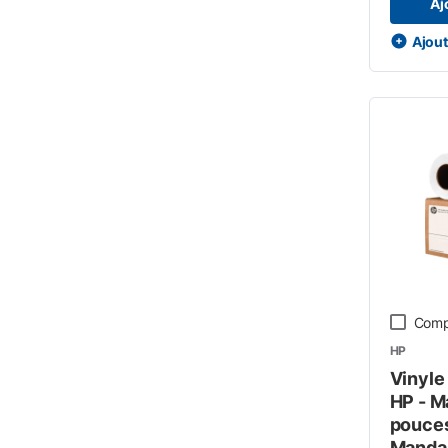
Aj
Ajoute
Comp
HP
Vinyle
HP - Ma
pouces
Mandar