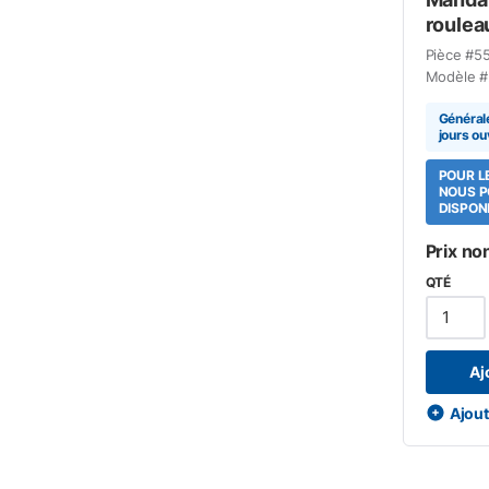
roulea
Pièce #
5
Modèle #
Général
jours ou
POUR L
NOUS P
DISPONI
Prix no
QTÉ
Aj
Ajoute