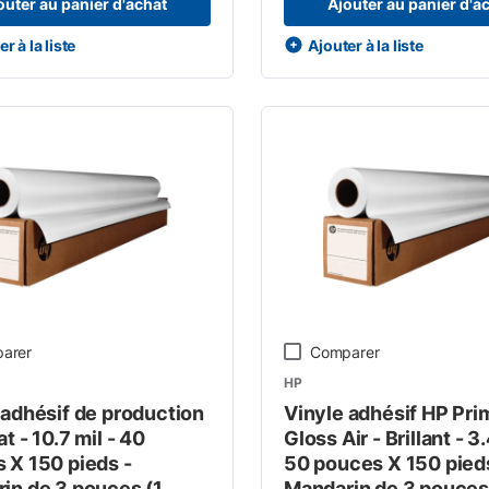
outer au panier d'achat
Ajouter au panier d'a
r à la liste
Ajouter à la liste
arer
Comparer
HP
 adhésif de production
Vinyle adhésif HP Pri
t - 10.7 mil - 40
Gloss Air - Brillant - 3.
 X 150 pieds -
50 pouces X 150 pied
in de 3 pouces (1
Mandarin de 3 pouces