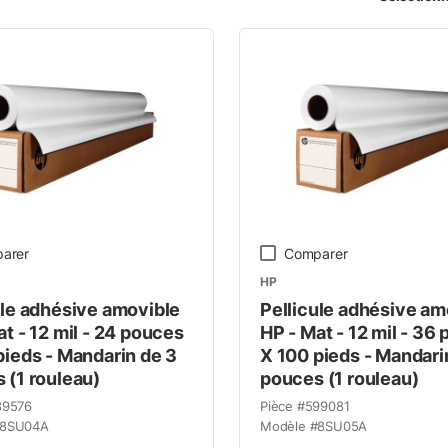
mme de produits
arer
Comparer
HP
ule adhésive amovible
Pellicule adhésive am
t - 12 mil - 24 pouces
HP - Mat - 12 mil - 36
pieds - Mandarin de 3
X 100 pieds - Mandari
 (1 rouleau)
pouces (1 rouleau)
89576
Pièce #
599081
8SU04A
Modèle #
8SU05A