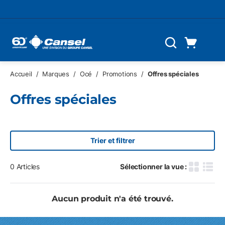
Skip to main content
Panier d'achat
Recherche
0 Articles
Accueil
/
Marques
/
Océ
/
Promotions
/
Offres spéciales
Offres spéciales
Trier et filtrer
0
Articles
Sélectionner la vue :
Grille des
Vue d
Aucun produit n'a été trouvé.