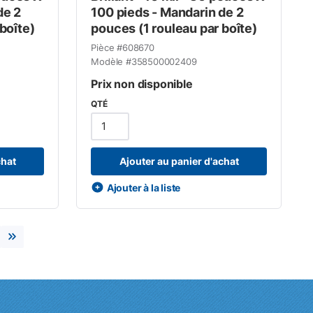
de 2
100 pieds - Mandarin de 2
boîte)
pouces (1 rouleau par boîte)
Pièce #
608670
Modèle #
358500002409
Prix non disponible
QTÉ
chat
Ajouter au panier d'achat
Ajouter à la liste
e
ge suivante
Dernière page