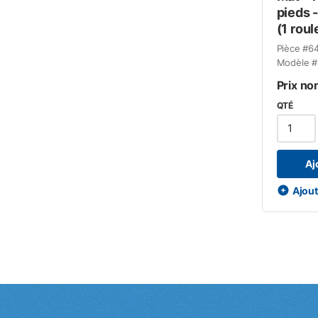
pieds 
(1 roul
Pièce #
6
Modèle #
Prix no
QTÉ
Aj
Ajoute