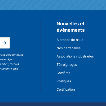
Nouvelles et
évènements
L'adresse électronique est obligatoire.
À propos de nous
Subscribe
Nos partenaires
ages électroniques
Associations industrielles
mises à jour
el, SMS, médias
Témoignages
entement à tout
Carrières
Politiques
Certification