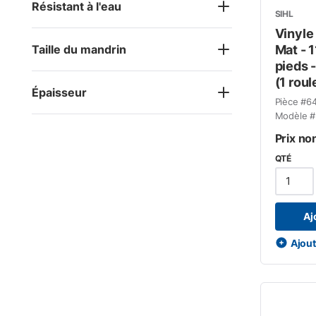
Résistant à l'eau
SIHL
Vinyle
Taille du mandrin
Mat - 
pieds 
(1 roul
Épaisseur
Pièce #
6
Modèle #
Prix no
QTÉ
Aj
Ajoute