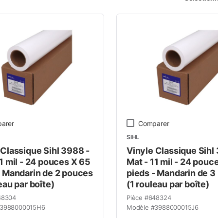
mme de produits
arer
Comparer
SIHL
 Classique Sihl 3988 -
Vinyle Classique Sihl
11 mil - 24 pouces X 65
Mat - 11 mil - 24 pouc
- Mandarin de 2 pouces
pieds - Mandarin de 3
eau par boîte)
(1 rouleau par boîte)
48304
Pièce #
648324
3988000015H6
Modèle #
3988000015J6