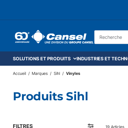
Skip to main content
Recherche sur le
SOLUTIONS ET PRODUITS
INDUSTRIES ET TECH
Accueil
/
Marques
/
Sihl
/
Vinyles
Produits Sihl
FILTRES
19
Articles
Passer aux résultats