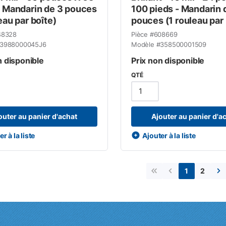
- Mandarin de 3 pouces
100 pieds - Mandarin 
eau par boîte)
pouces (1 rouleau par 
48328
Pièce #
608669
3988000045J6
Modèle #
358500001509
n disponible
Prix non disponible
QTÉ
outer au panier d'achat
Ajouter au panier d'a
r à la liste
Ajouter à la liste
2
1
Première page
Page précédent
Pa