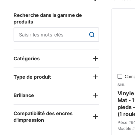
Recherche dans la gamme de
produits
Recherche dans la ga
Catégories
Type de produit
Comp
SIHL
Vinyle
Brillance
Mat - 
pieds 
Compatibilité des encres
(1 roul
d'impression
Pièce #
6
Modèle #