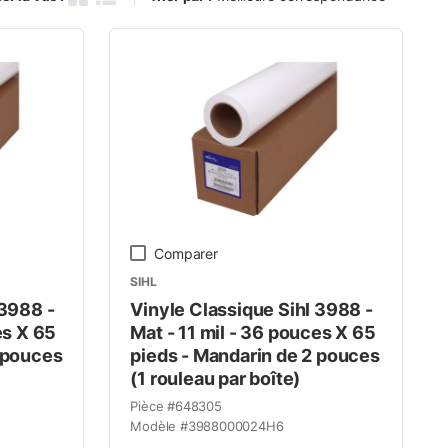
Grille des produits
Vue de la liste des produits
Comparer
SIHL
 3988 -
Vinyle Classique Sihl 3988 -
es X 65
Mat - 11 mil - 36 pouces X 65
 pouces
pieds - Mandarin de 2 pouces
(1 rouleau par boîte)
Pièce #
648305
Modèle #
3988000024H6