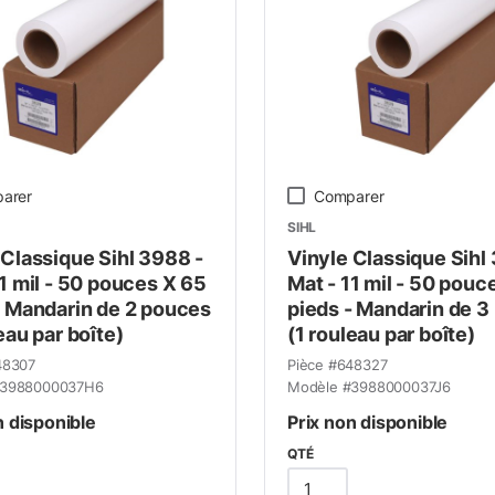
arer
Comparer
SIHL
 Classique Sihl 3988 -
Vinyle Classique Sihl
11 mil - 50 pouces X 65
Mat - 11 mil - 50 pouc
- Mandarin de 2 pouces
pieds - Mandarin de 3
eau par boîte)
(1 rouleau par boîte)
48307
Pièce #
648327
3988000037H6
Modèle #
3988000037J6
n disponible
Prix non disponible
QTÉ