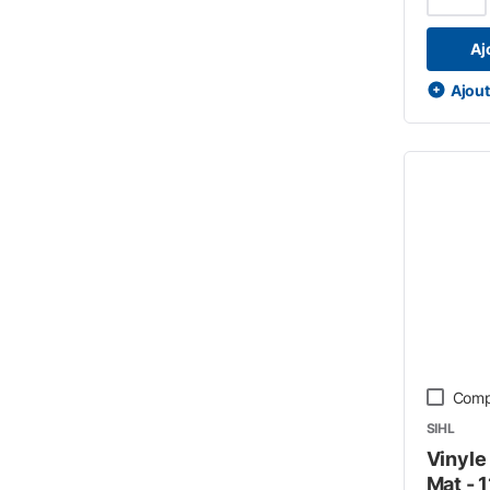
Aj
Ajoute
Comp
SIHL
Vinyle
Mat - 