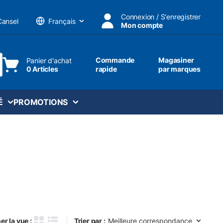
Connexion / S'enregistrer
Cansel
Mon compte
Langue
Commande
Magasiner
Panier d'achat
0 Articles
rapide
par marques
ttre une recherche
É
PROMOTIONS
Trier par :
er la vue :
Trier par :