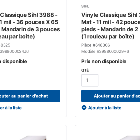
SIHL
 Classique Sihl 3988 -
Vinyle Classique Sihl
11 mil - 36 pouces X 65
Mat - 11 mil - 42 pouc
- Mandarin de 3 pouces
pieds - Mandarin de 2
eau par boîte)
(1 rouleau par boîte)
48325
Pièce #
648306
3988000024J6
Modèle #
3988000029H6
n disponible
Prix non disponible
QTÉ
outer au panier d'achat
Ajouter au panier d'a
r à la liste
Ajouter à la liste