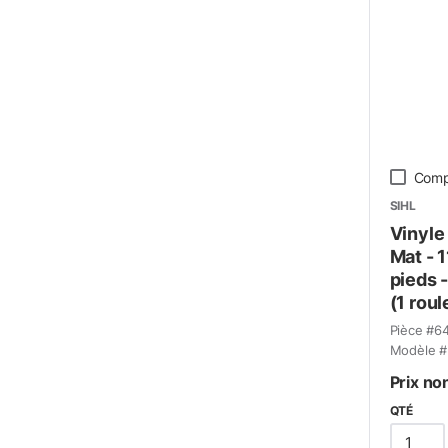
Comp
SIHL
Vinyle
Mat - 
pieds 
(1 roul
Pièce #
6
Modèle #
Prix no
QTÉ