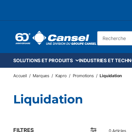
Skip to main content
Recherche sur le
SOLUTIONS ET PRODUITS
INDUSTRIES ET TECH
Accueil
/
Marques
/
Kapro
/
Promotions
/
Liquidation
Liquidation
FILTRES
0
Articles
Passer aux résultats