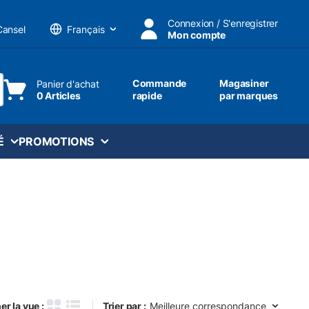
Connexion / S'enregistrer
Cansel
Mon compte
Langue
Commande
Magasiner
Panier d'achat
0 Articles
rapide
par marques
ttre une recherche
É
PROMOTIONS
Trier par :
er la vue :
Trier par :