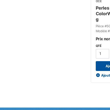
OCÉ
Perles
ColorW
g
Pièce #
5
Modèle #
Prix no
QTÉ
Aj
Ajoute