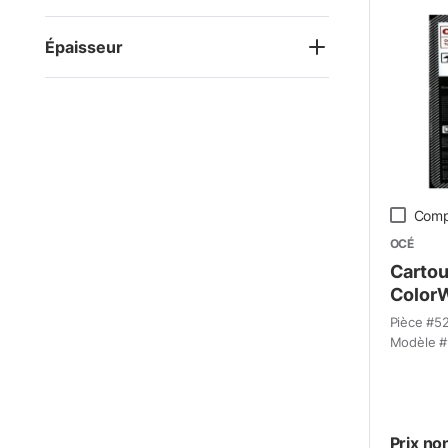
Épaisseur
Comp
OCÉ
Cartou
ColorW
Pièce #
5
Modèle #
Prix no