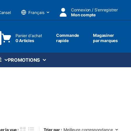
Connexion / S'enregistrer
Cansel
Mon compte
Langue
Commande
Magasiner
Panier d'achat
0 Articles
rapide
par marques
ttre une recherche
É
PROMOTIONS
Trier par :
er la vue :
Trier par :