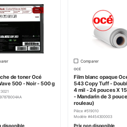
arer
Comparer
OCÉ
che de toner Océ
Film blanc opaque Oc
ave 500 - Noir - 500 g
543 Copy Tuff - Doubl
4 mil - 24 pouces X 1
23021
- Mandarin de 3 pouce
9787B004AA
rouleau)
Pièce #
519010
Modèle #
4454300003
n disponible
Prix non disponible