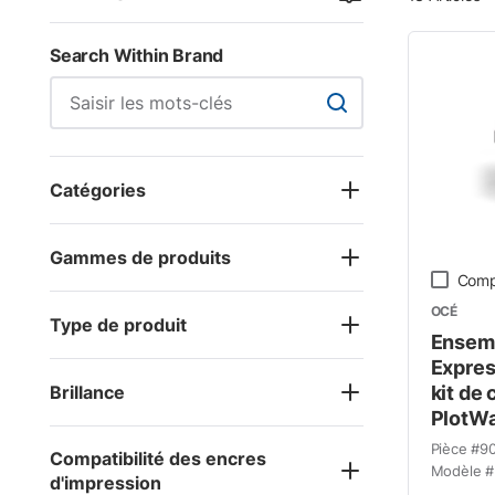
Search Within Brand
Search Within Brand
Catégories
Gammes de produits
Comp
OCÉ
Type de produit
Ensemb
Expres
Brillance
kit de
PlotWa
Pièce #
9
Compatibilité des encres
Modèle #
d'impression