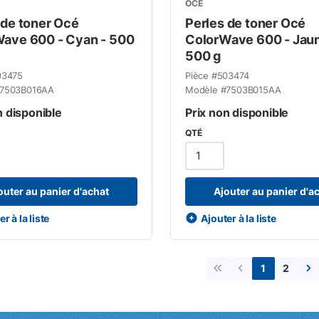
OCÉ
 de toner Océ
Perles de toner Océ
ave 600 - Cyan - 500
ColorWave 600 - Jaun
500 g
03475
Pièce #
503474
7503B016AA
Modèle #
7503B015AA
n disponible
Prix non disponible
QTÉ
outer au panier d'achat
Ajouter au panier d'a
r à la liste
Ajouter à la liste
2
1
Première page
Page précédent
Pa