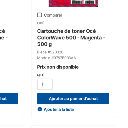
Comparer
OCÉ
cé
Cartouche de toner Océ
e -
ColorWave 500 - Magenta -
500 g
Pièce #
523020
Modèle #
9787B003AA
Prix non disponible
QTÉ
chat
Ajouter au panier d'achat
Ajouter à la liste