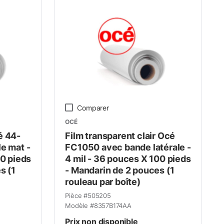
Comparer
OCÉ
é 44-
Film transparent clair Océ
e mat -
FC1050 avec bande latérale -
50 pieds
4 mil - 36 pouces X 100 pieds
s (1
- Mandarin de 2 pouces (1
rouleau par boîte)
Pièce #
505205
Modèle #
8357B174AA
Prix non disponible