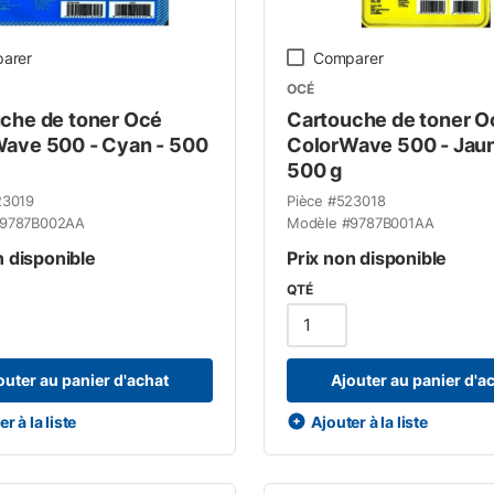
arer
Comparer
OCÉ
che de toner Océ
Cartouche de toner O
ave 500 - Cyan - 500
ColorWave 500 - Jaun
500 g
23019
Pièce #
523018
9787B002AA
Modèle #
9787B001AA
n disponible
Prix non disponible
QTÉ
outer au panier d'achat
Ajouter au panier d'a
r à la liste
Ajouter à la liste