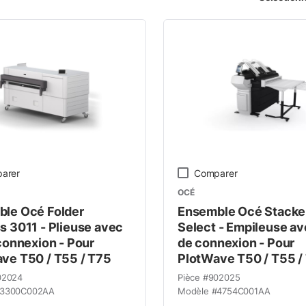
arer
Comparer
OCÉ
le Océ Folder
Ensemble Océ Stacke
s 3011 - Plieuse avec
Select - Empileuse av
 connexion - Pour
de connexion - Pour
ve T50 / T55 / T75
PlotWave T50 / T55 /
02024
Pièce #
902025
3300C002AA
Modèle #
4754C001AA