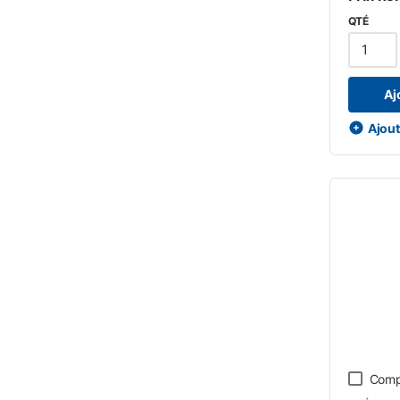
QTÉ
Aj
Ajoute
Comp