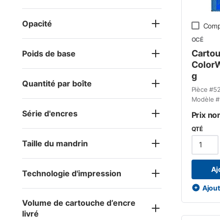
Opacité
Comp
OCÉ
Cartou
Poids de base
ColorW
g
Quantité par boîte
Pièce #
5
Modèle #
Série d'encres
Prix no
QTÉ
Taille du mandrin
Aj
Technologie d'impression
Ajoute
Volume de cartouche d’encre
livré