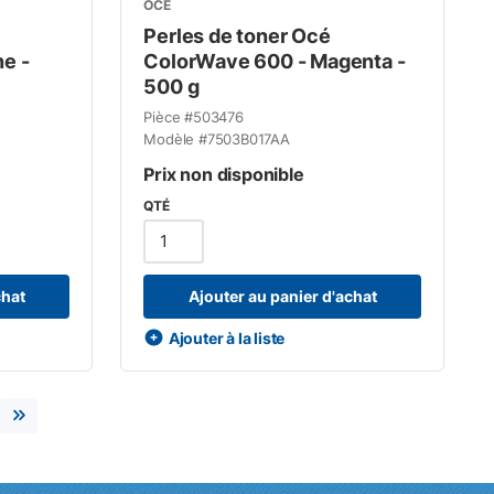
OCÉ
Perles de toner Océ
e -
ColorWave 600 - Magenta -
500 g
Pièce #
503476
Modèle #
7503B017AA
Prix non disponible
QTÉ
chat
Ajouter au panier d'achat
Ajouter à la liste
e
ge suivante
Dernière page