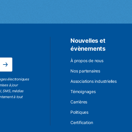
Nouvelles et
évènements
L'adresse électronique est obligatoire.
À propos de nous
Subscribe
Nos partenaires
ages électroniques
Associations industrielles
mises à jour
el, SMS, médias
Témoignages
entement à tout
Carrières
Politiques
Certification