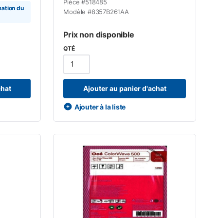
Pièce #
518485
mation du
Modèle #
8357B261AA
Prix non disponible
QTÉ
chat
Ajouter au panier d'achat
Ajouter à la liste