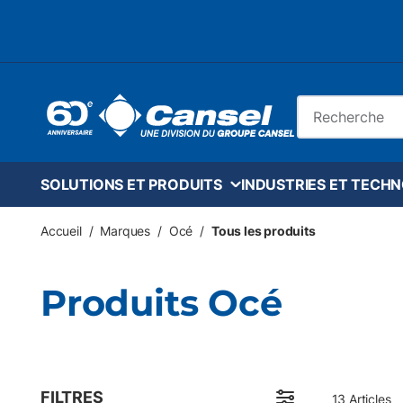
Skip to main content
Recherche sur le
SOLUTIONS ET PRODUITS
INDUSTRIES ET TECH
Accueil
/
Marques
/
Océ
/
Tous les produits
Produits Océ
FILTRES
13
Articles
Passer aux résultats